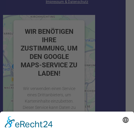
Impressum & Datenschutz
WIR BENÖTIGEN
IHRE
ZUSTIMMUNG, UM
DEN GOOGLE
MAPS-SERVICE ZU
LADEN!
Wir verwenden einen Service
eines Drittanbieters, um
Karteninhalte einzubetten.
Dieser Service kann Daten zu
Ihren Aktivitäten sammeln.
Bitte lesen Sie die Details durch
und stimmen Sie der Nutzung
des Service zu, um diese Karte